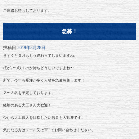
ご連絡お待ちしております。
急募！
投稿日
2019年3月28日
きずくと３月ももう終わってしまいますね。
桜がいつ咲くのか待ちどうしいですよね〜
所で、今年も受注が多く人材を急遽募集します！
２〜３名を予定しております。
経験のある大工さん大歓迎！
今から大工職人を目指したい若者も大歓迎です。
気になる方はメール又はTELでお問い合わせください。